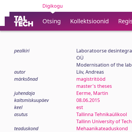
Digikogu
Otsing
Kollektsioonid
Regis
pealkiri
Laboratoorse desintegra
OÜ
Modernisation of the lab
autor
Liiv, Andreas
märksõnad
magistritööd
master's theses
juhendaja
Eerme, Martin
kaitsmiskuupäev
08.06.2015
keel
est
asutus
Tallinna Tehnikaülikool
Tallinn University of Tec
teaduskond
Mehaanikateaduskond