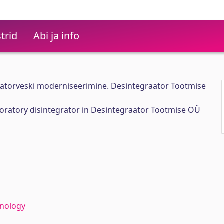
trid
Abi ja info
atorveski moderniseerimine. Desintegraator Tootmise
oratory disintegrator in Desintegraator Tootmise OÜ
hnology