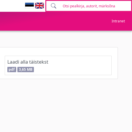
Intranet
Laadi alla täistekst
pdf
3,65 MB