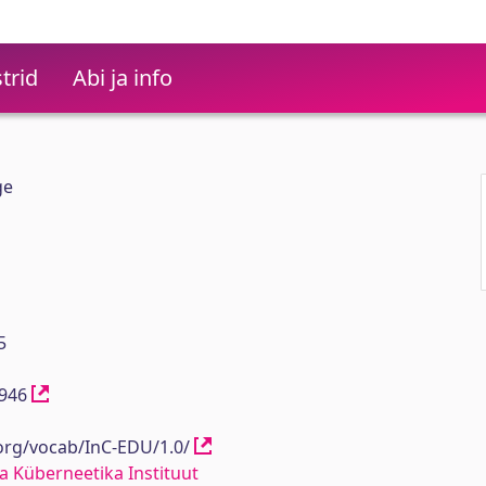
trid
Abi ja info
ge
5
11946
.org/vocab/InC-EDU/1.0/
a Küberneetika Instituut