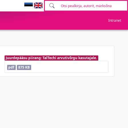
Intranet
Juurdepääsu piirang: TalTechi arvutivõrgu kasutajale.
pdf
875 KB