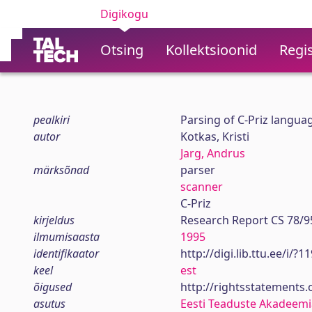
Digikogu
Otsing
Kollektsioonid
Regis
pealkiri
Parsing of C-Priz langua
autor
Kotkas, Kristi
Jarg, Andrus
märksõnad
parser
scanner
C-Priz
kirjeldus
Research Report CS 78/9
ilmumisaasta
1995
identifikaator
http://digi.lib.ttu.ee/i/?
keel
est
õigused
http://rightsstatements
asutus
Eesti Teaduste Akadeemi