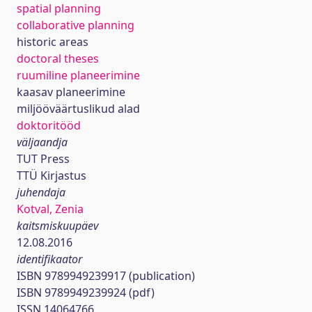
spatial planning
collaborative planning
historic areas
doctoral theses
ruumiline planeerimine
kaasav planeerimine
miljööväärtuslikud alad
doktoritööd
väljaandja
TUT Press
TTÜ Kirjastus
juhendaja
Kotval, Zenia
kaitsmiskuupäev
12.08.2016
identifikaator
ISBN 9789949239917 (publication)
ISBN 9789949239924 (pdf)
ISSN 14064766