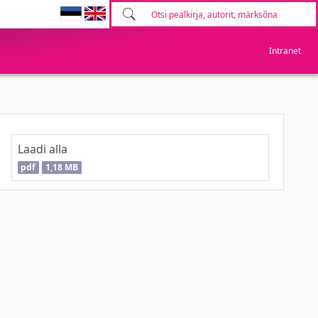
Intranet
Laadi alla
pdf
1,18 MB