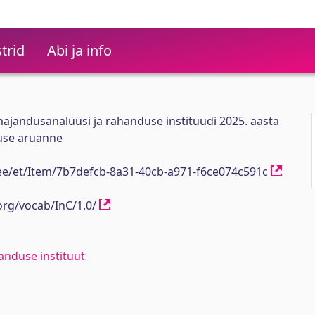
trid
Abi ja info
andusanalüüsi ja rahanduse instituudi 2025. aasta
use aruanne
h.ee/et/Item/7b7defcb-8a31-40cb-a971-f6ce074c591c
org/vocab/InC/1.0/
anduse instituut