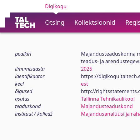
Digikogu
Otsing
Kollektsioonid
Regis
pealkiri
Majandusteaduskonna maj
teadus- ja arendustegev
ilmumisaasta
2025
identifikaator
https://digikogu.taltec
keel
est
õigused
http://rightsstatements.
asutus
Tallinna Tehnikaülikool
teaduskond
Majandusteaduskond
instituut / kolledž
Majandusanalüüsi ja rah