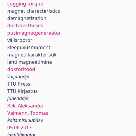
cogging torque
magnet characteristics
demagnetization
doctoral theses
püsimagnetgeneraator
välisrootor
kleepuvusmoment
magneti karakteristik
lahti magneetimine
doktoritööd
väljaandja
TTÜ Press
TTÜ Kirjastus
juhendaja
Kilk, Aleksander
Vaimann, Toomas
kaitsmiskuupäev
05.06.2017
identifikaator