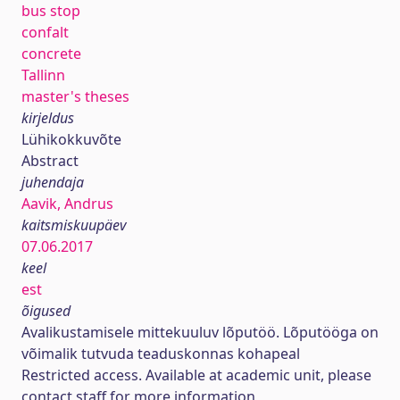
bus stop
confalt
concrete
Tallinn
master's theses
kirjeldus
Lühikokkuvõte
Abstract
juhendaja
Aavik, Andrus
kaitsmiskuupäev
07.06.2017
keel
est
õigused
Avalikustamisele mittekuuluv lõputöö. Lõputööga on
võimalik tutvuda teaduskonnas kohapeal
Restricted access. Available at academic unit, please
contact staff for more information