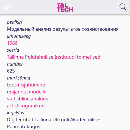
pealkiri
Модельный анализ результатов хозяйствования
ilmumisaeg
1986
seeria
Tallinna Polütehnilise Instituudi toimetised
number
625
märksõnad
tootmisjuhtimine
majandusmudelid
statistiline analüüs
artiklikogumikud
kirjeldus
Digiteeritud Tallinna Ülikooli Akadeemilises
Raamatukogus