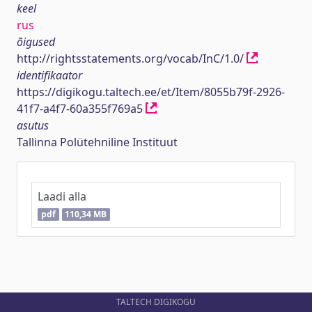
keel
rus
õigused
http://rightsstatements.org/vocab/InC/1.0/
identifikaator
https://digikogu.taltech.ee/et/Item/8055b79f-2926-
41f7-a4f7-60a355f769a5
asutus
Tallinna Polütehniline Instituut
Laadi alla
pdf
110,34 MB
TALTECH DIGIKOGU