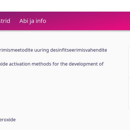
trid
Abi ja info
erimismeetodite uuring desinfitseerimisvahendite
ide activation methods for the development of
eroxide