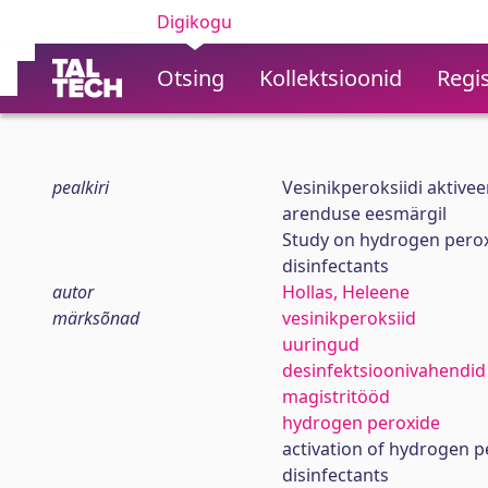
Digikogu
Otsing
Kollektsioonid
Regis
pealkiri
Vesinikperoksiidi aktive
arenduse eesmärgil
Study on hydrogen perox
disinfectants
autor
Hollas, Heleene
märksõnad
vesinikperoksiid
uuringud
desinfektsioonivahendid
magistritööd
hydrogen peroxide
activation of hydrogen p
disinfectants