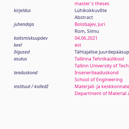
master's theses
kirjeldus
Lühikokkuvõte
Abstract
juhendaja
Bolobajev, Juri
Rom, Siimu
kaitsmiskuupäev
04.06.2021
keel
est
õigused
Tähtajalise juurdepääsup
asutus
Tallinna Tehnikaülikool
Tallinn University of Tec
teaduskond
Inseneriteaduskond
School of Engineering
instituut / kolledž
Materjali- ja keskkonnat
Department of Material 