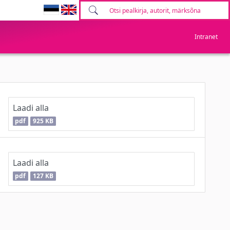
Intranet
Laadi alla
pdf
925 KB
Laadi alla
pdf
127 KB