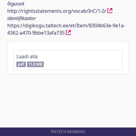
õigused
http://rightsstatements.org/vocab/InC/1.0/
identifikaator
https://digikogu.taltech.ee/et/Item/8304b63e-9e1a-
4362-a470-9bbe13afa735
Laadi alla
pdf
11,8 MB
TALTECH DIGIKOGU