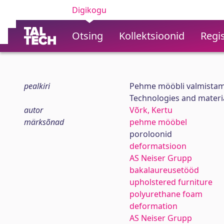
Digikogu
Otsing
Kollektsioonid
Regis
pealkiri
Pehme mööbli valmistami
Technologies and materia
autor
Võrk, Kertu
märksõnad
pehme mööbel
poroloonid
deformatsioon
AS Neiser Grupp
bakalaureusetööd
upholstered furniture
polyurethane foam
deformation
AS Neiser Grupp