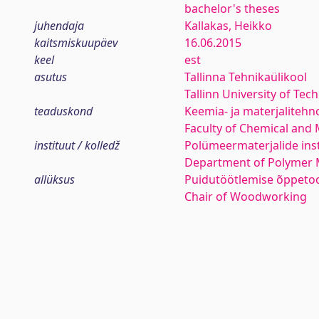
bachelor's theses
juhendaja
Kallakas, Heikko
kaitsmiskuupäev
16.06.2015
keel
est
asutus
Tallinna Tehnikaülikool
Tallinn University of Tec
teaduskond
Keemia- ja materjaliteh
Faculty of Chemical and 
instituut / kolledž
Polümeermaterjalide inst
Department of Polymer M
allüksus
Puidutöötlemise õppeto
Chair of Woodworking