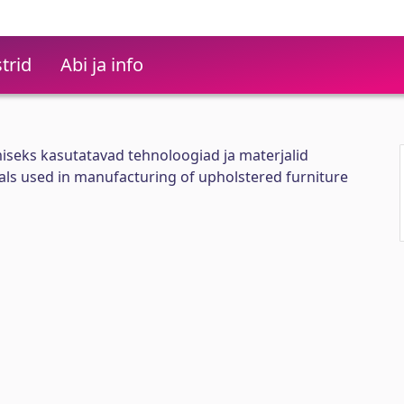
trid
Abi ja info
seks kasutatavad tehnoloogiad ja materjalid
ls used in manufacturing of upholstered furniture