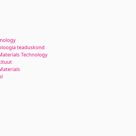
hnology
noloogia teaduskond
Materials Technology
ituut
aterials
ol