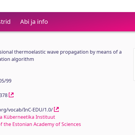
trid
Abi ja info
sional thermoelastic wave propagation by means of a
tion algorithm
05/99
12378
.org/vocab/InC-EDU/1.0/
a Küberneetika Instituut
 of the Estonian Academy of Sciences