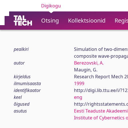
Digikogu
Otsing
Kollektsioonid
Regis
pealkiri
Simulation of two-dimen
composite wave-propaga
autor
Berezovski, A.
Maugin, G.
kirjeldus
Research Report Mech 2
ilmumisaasta
1999
identifikaator
http://digi.lib.ttu.ee/i/?
keel
eng
õigused
http://rightsstatements
asutus
Eesti Teaduste Akadeemi
Institute of Cybernetics