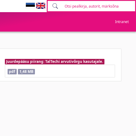
Intranet
Juurdepääsu piirang: TalTechi arvutivõrgu kasutajale.
pdf
1,48 MB