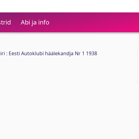
trid
Abi ja info
ri : Eesti Autoklubi häälekandja Nr 1 1938