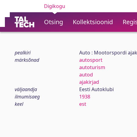
Digikogu
Otsing
Kollektsioonid
Regis
pealkiri
Auto : Mootorspordi ajaki
märksõnad
autosport
autoturism
autod
ajakirjad
väljaandja
Eesti Autoklubi
ilmumisaeg
1938
keel
est