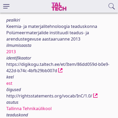
pealkiri
Keemia- ja materjalitehnoloogia teaduskonna
Polümeermaterjalide instituudi teadus- ja
arendustegevuse aastaaruanne 2013
ilmumisaasta
2013
identifikaator
https://digikogu.taltech.ee/et/Item/86dd059d-b0e9-
422d-b74c-4bfb29bb007d
keel
est
õigused
http://rightsstatements.org/vocab/InC/1.0/
asutus
Tallinna Tehnikaülikool
teaduskond