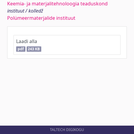
Keemia- ja materjalitehnoloogia teaduskond
instituut / kolledž
Polümeermaterjalide instituut
Laadi alla
pdf
243 KB
TALTECH DIGIKOGU