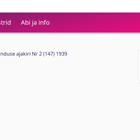
trid
Abi ja info
nduse ajakiri Nr 2 (147) 1939