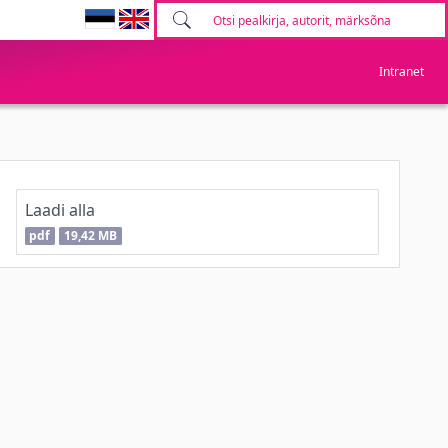
Intranet
Laadi alla
pdf
19,42 MB