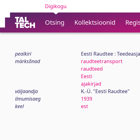
Digikogu
Otsing
Kollektsioonid
Regis
pealkiri
Eesti Raudtee : Teedeasja
märksõnad
raudteetransport
raudteed
Eesti
ajakirjad
väljaandja
K.-Ü. "Eesti Raudtee"
ilmumisaeg
1939
keel
est