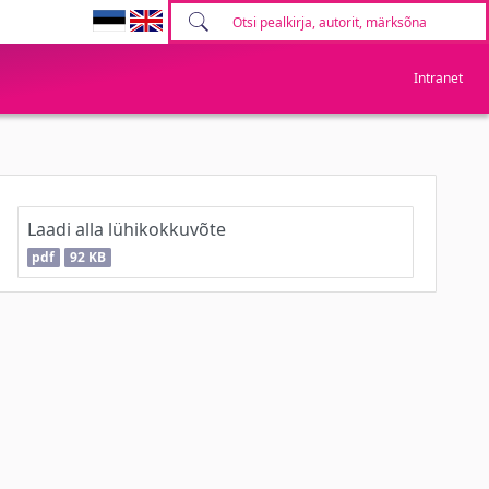
Intranet
Laadi alla lühikokkuvõte
pdf
92 KB