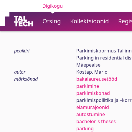
Digikogu
Otsing
Kollektsioonid
Regis
pealkiri
Parkimiskoormus Tallinn
Parking in residential di
Mäepealse
autor
Kostap, Mario
märksõnad
bakalaureusetööd
parkimine
parkimiskohad
parkimispoliitika ja –kor
elamurajoonid
autostumine
bachelor's theses
parking