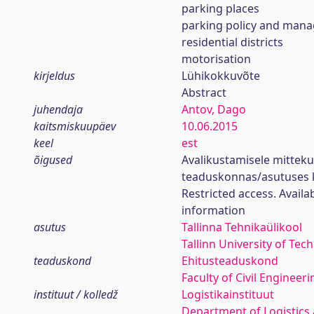
parking places
parking policy and man
residential districts
motorisation
kirjeldus
Lühikokkuvõte
Abstract
juhendaja
Antov, Dago
kaitsmiskuupäev
10.06.2015
keel
est
õigused
Avalikustamisele mittek
teaduskonnas/asutuses 
Restricted access. Availa
information
asutus
Tallinna Tehnikaülikool
Tallinn University of Tec
teaduskond
Ehitusteaduskond
Faculty of Civil Engineeri
instituut / kolledž
Logistikainstituut
Department of Logistics