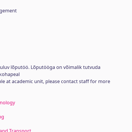
agement
uuluv lõputöö. Lõputööga on võimalik tutvuda
kohapeal
ble at academic unit, please contact staff for more
hnology
ng
 and Transport