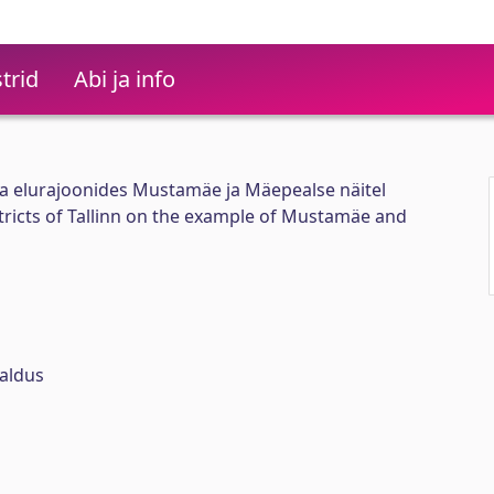
trid
Abi ja info
a elurajoonides Mustamäe ja Mäepealse näitel
stricts of Tallinn on the example of Mustamäe and
raldus