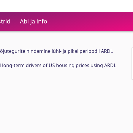
trid
Abi ja info
utegurite hindamine lühi- ja pikal perioodil ARDL
d long-term drivers of US housing prices using ARDL