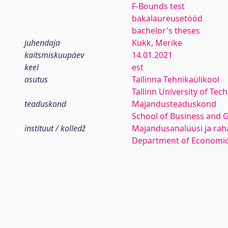
F-Bounds test
bakalaureusetööd
bachelor's theses
juhendaja
Kukk, Merike
kaitsmiskuupäev
14.01.2021
keel
est
asutus
Tallinna Tehnikaülikool
Tallinn University of Tec
teaduskond
Majandusteaduskond
School of Business and 
instituut / kolledž
Majandusanalüüsi ja rah
Department of Economic