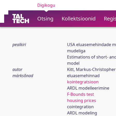
Digikogu
Otsing
Kollektsioonid
Regis
pealkiri
USA eluasemehindade mõj
mudeliga
Estimations of short- an
model
autor
Kitt, Markus-Christopher
märksõnad
eluasemehinnad
kointegratsioon
ARDL modelleerimine
F-Bounds test
housing prices
cointegration
ARDL modeling