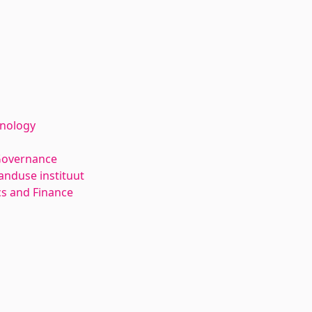
hnology
Governance
anduse instituut
s and Finance