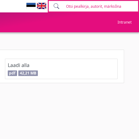
Intranet
Laadi alla
pdf
42,21 MB