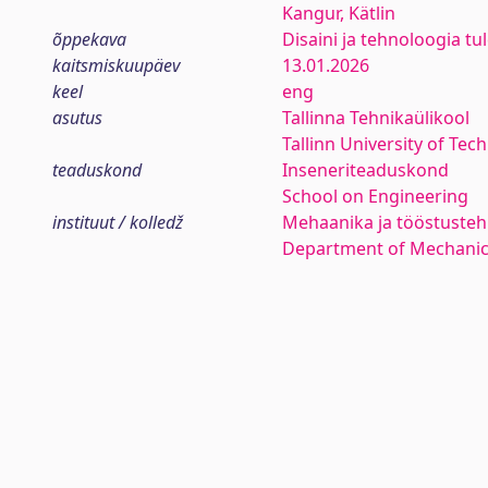
Kangur, Kätlin
õppekava
Disaini ja tehnoloogia tul
kaitsmiskuupäev
13.01.2026
keel
eng
asutus
Tallinna Tehnikaülikool
Tallinn University of Tec
teaduskond
Inseneriteaduskond
School on Engineering
instituut / kolledž
Mehaanika ja tööstustehn
Department of Mechanica