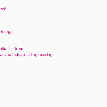
evik
hnology
ika instituut
l and Industrial Engineering