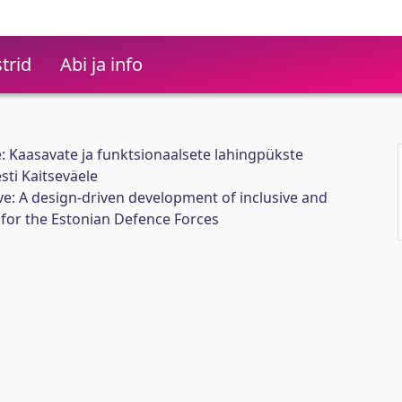
trid
Abi ja info
e: Kaasavate ja funktsionaalsete lahingpükste
sti Kaitseväele
e: A design-driven development of inclusive and
for the Estonian Defence Forces