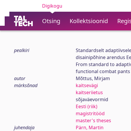
Digikogu
Otsing
Kollektsioonid
Regis
pealkiri
Standardselt adaptiivsel
disainipõhine arendus Ee
From standard to adaptiv
functional combat pants 
autor
Mõttus, Mirjam
märksõnad
kaitsevägi
kaitseriietus
sõjaväevormid
Eesti (riik)
magistritööd
master's theses
juhendaja
Pärn, Martin