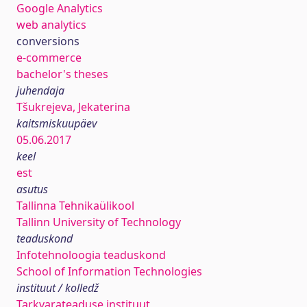
Google Analytics
web analytics
conversions
e-commerce
bachelor's theses
juhendaja
Tšukrejeva, Jekaterina
kaitsmiskuupäev
05.06.2017
keel
est
asutus
Tallinna Tehnikaülikool
Tallinn University of Technology
teaduskond
Infotehnoloogia teaduskond
School of Information Technologies
instituut / kolledž
Tarkvarateaduse instituut