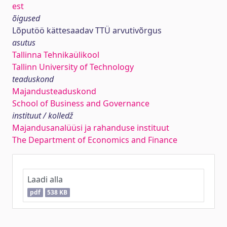
est
õigused
Lõputöö kättesaadav TTÜ arvutivõrgus
asutus
Tallinna Tehnikaülikool
Tallinn University of Technology
teaduskond
Majandusteaduskond
School of Business and Governance
instituut / kolledž
Majandusanalüüsi ja rahanduse instituut
The Department of Economics and Finance
Laadi alla
pdf
538 KB