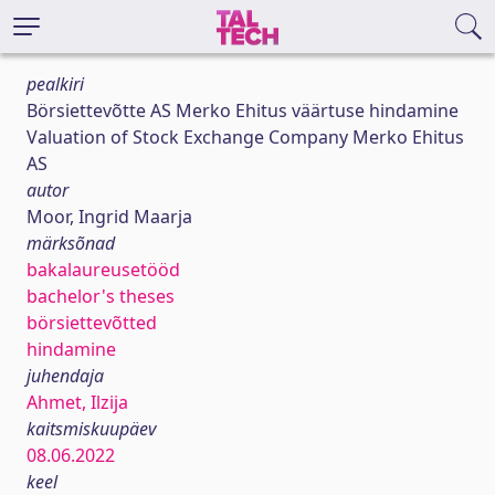
pealkiri
Börsiettevõtte AS Merko Ehitus väärtuse hindamine
Valuation of Stock Exchange Company Merko Ehitus
AS
autor
Moor, Ingrid Maarja
märksõnad
bakalaureusetööd
bachelor's theses
börsiettevõtted
hindamine
juhendaja
Ahmet, Ilzija
kaitsmiskuupäev
08.06.2022
keel