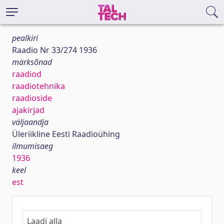
pealkiri
Raadio Nr 33/274 1936
märksõnad
raadiod
raadiotehnika
raadioside
ajakirjad
väljaandja
Üleriikline Eesti Raadioühing
ilmumisaeg
1936
keel
est
Laadi alla