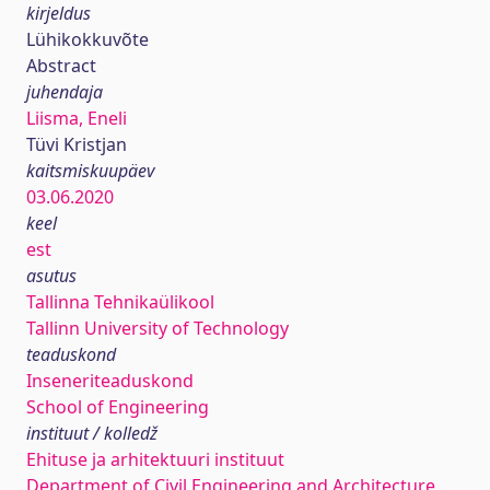
kirjeldus
Lühikokkuvõte
Abstract
juhendaja
Liisma, Eneli
Tüvi Kristjan
kaitsmiskuupäev
03.06.2020
keel
est
asutus
Tallinna Tehnikaülikool
Tallinn University of Technology
teaduskond
Inseneriteaduskond
School of Engineering
instituut / kolledž
Ehituse ja arhitektuuri instituut
Department of Civil Engineering and Architecture