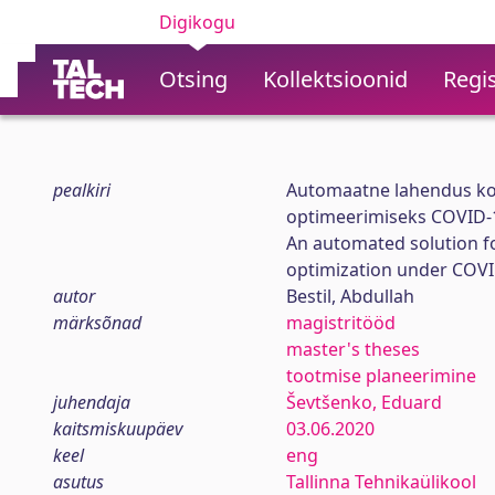
Digikogu
Otsing
Kollektsioonid
Regis
pealkiri
Automaatne lahendus ko
optimeerimiseks COVID-
An automated solution f
optimization under COVI
autor
Bestil, Abdullah
märksõnad
magistritööd
master's theses
tootmise planeerimine
juhendaja
Ševtšenko, Eduard
kaitsmiskuupäev
03.06.2020
keel
eng
asutus
Tallinna Tehnikaülikool