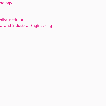
hnology
ika instituut
l and Industrial Engineering