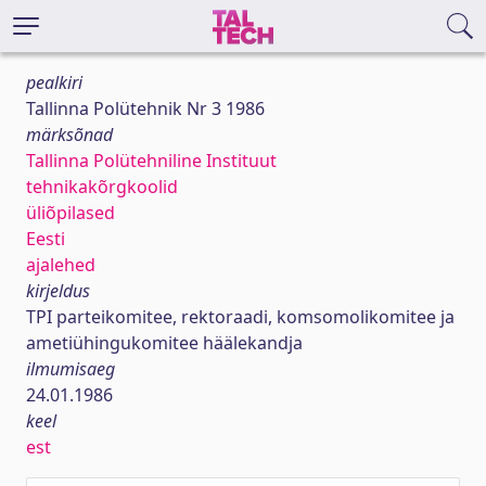
pealkiri
Tallinna Polütehnik Nr 3 1986
märksõnad
Tallinna Polütehniline Instituut
tehnikakõrgkoolid
üliõpilased
Eesti
ajalehed
kirjeldus
TPI parteikomitee, rektoraadi, komsomolikomitee ja
ametiühingukomitee häälekandja
ilmumisaeg
24.01.1986
keel
est