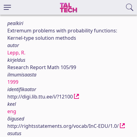
pealkiri
Extremum problems with probability functions:
Kernel-type solution methods
autor
Lepp, R.
kirjeldus
Research Report Math 105/99
ilmumisaasta
1999
identifikaator
http://digi.lib.ttu.ee/i/?12100
keel
eng
õigused
http://rightsstatements.org/vocab/InC-EDU/1.0/
asutus