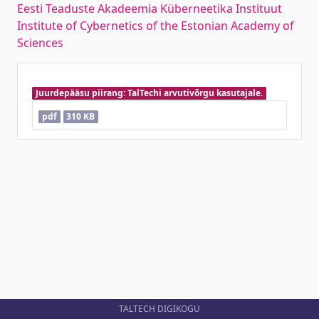
Eesti Teaduste Akadeemia Küberneetika Instituut
Institute of Cybernetics of the Estonian Academy of
Sciences
Juurdepääsu piirang: TalTechi arvutivõrgu kasutajale.
pdf
310 KB
TALTECH DIGIKOGU