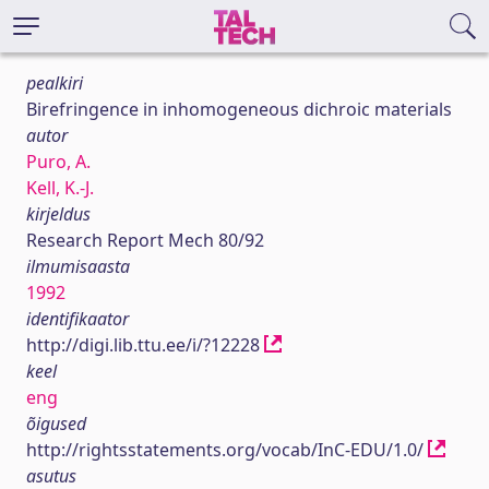
pealkiri
Birefringence in inhomogeneous dichroic materials
autor
Puro, A.
Kell, K.-J.
kirjeldus
Research Report Mech 80/92
ilmumisaasta
1992
identifikaator
http://digi.lib.ttu.ee/i/?12228
keel
eng
õigused
http://rightsstatements.org/vocab/InC-EDU/1.0/
asutus