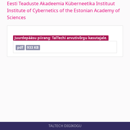
Eesti Teaduste Akadeemia Küberneetika Instituut
Institute of Cybernetics of the Estonian Academy of
Sciences
Juurdepääsu piirang: TalTechi arvutivõrgu kasutajale.
pdf
933 KB
TALTECH DIGIKOGU