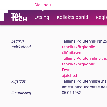
Digikogu
Otsing
Kollektsioonid
Regis
pealkiri
Tallinna Polütehnik Nr 2
märksõnad
tehnikakõrgkoolid
üliõpilased
Tallinna Polütehniline Ins
tehnikakõrgkoolid
Eesti
ajalehed
kirjeldus
Tallinna Polütehnilise In
ametiühingukomitee hää
ilmumisaeg
06.09.1952