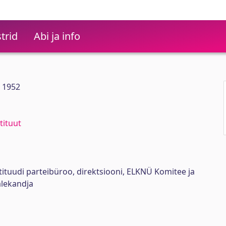
trid
Abi ja info
5 1952
tituut
stituudi parteibüroo, direktsiooni, ELKNÜ Komitee ja
lekandja