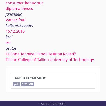
consumer behaviour
diploma theses
juhendaja
Vatsar, Raul
kaitsmiskuupäev
15.12.2016
keel
est
asutus
Tallinna Tehnikaülikooli Tallinna Kolledž
Tallinn College of Tallinn University of Technology
Laadi alla täistekst
pdf
1,29 MB
TALTECH DIGIKOGU