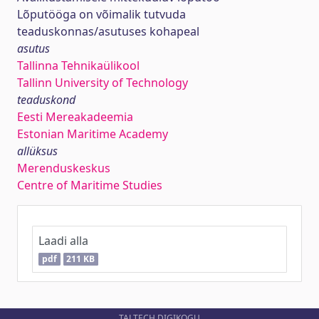
Lõputööga on võimalik tutvuda
teaduskonnas/asutuses kohapeal
asutus
Tallinna Tehnikaülikool
Tallinn University of Technology
teaduskond
Eesti Mereakadeemia
Estonian Maritime Academy
allüksus
Merenduskeskus
Centre of Maritime Studies
Laadi alla
pdf
211 KB
TALTECH DIGIKOGU