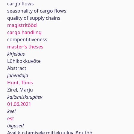
cargo flows
seasonality of cargo flows
quality of supply chains
magistritööd
cargo handling
compentitiveness
master's theses
kirjeldus
Lühikokkuvõte
Abstract
juhendaja
Hunt, Tõnis
Zirel, Marju
kaitsmiskuupäev
01.06.2021
keel
est
õigused
Avalikustamisele mittekuuluv lõputöö