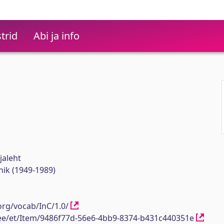
trid
Abi ja info
jaleht
hnik (1949-1989)
org/vocab/InC/1.0/
h.ee/et/Item/9486f77d-56e6-4bb9-8374-b431c440351e