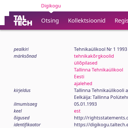
Digikogu
Otsing
Kollektsioonid
Regis
pealkiri
Tehnikaülikool Nr 1 1993
märksõnad
tehnikakõrgkoolid
üliõpilased
Tallinna Tehnikaülikool
Eesti
ajalehed
kirjeldus
Tallinna Tehnikaülikooli a
Eelkäija: Tallinna Polüte
ilmumisaeg
05.01.1993
keel
est
õigused
http://rightsstatements.
identifikaator
https://digikogu.taltec