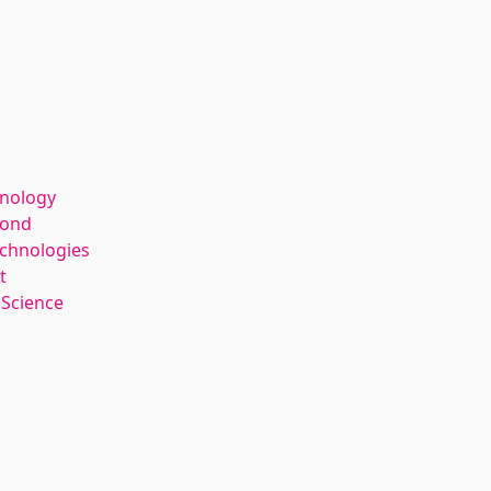
hnology
kond
echnologies
t
 Science