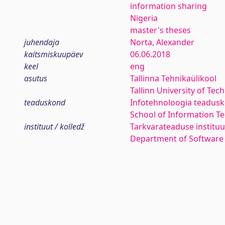
information sharing
Nigeria
master's theses
juhendaja
Norta, Alexander
kaitsmiskuupäev
06.06.2018
keel
eng
asutus
Tallinna Tehnikaülikool
Tallinn University of Tec
teaduskond
Infotehnoloogia teadus
School of Information T
instituut / kolledž
Tarkvarateaduse instituu
Department of Software