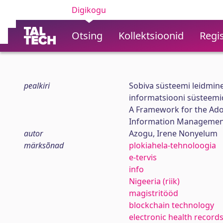
Digikogu
Otsing
Kollektsioonid
Regis
pealkiri
Sobiva süsteemi leidmin
informatsiooni süsteemid
A Framework for the Ado
Information Management 
autor
Azogu, Irene Nonyelum
märksõnad
plokiahela-tehnoloogia
e-tervis
info
Nigeeria (riik)
magistritööd
blockchain technology
electronic health record