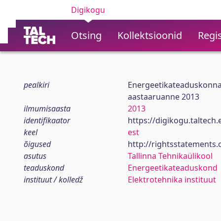
Digikogu
Otsing
Kollektsioonid
Regis
pealkiri
Energeetikateaduskonna 
aastaaruanne 2013
ilmumisaasta
2013
identifikaator
https://digikogu.taltec
keel
est
õigused
http://rightsstatements.
asutus
Tallinna Tehnikaülikool
teaduskond
Energeetikateaduskond
instituut / kolledž
Elektrotehnika instituut