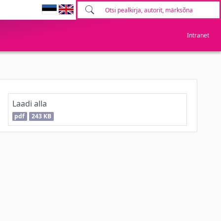
Intranet
Laadi alla
pdf
243 KB