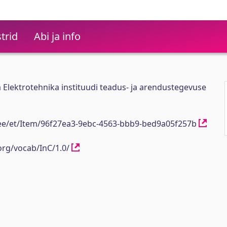
trid
Abi ja info
Elektrotehnika instituudi teadus- ja arendustegevuse
h.ee/et/Item/96f27ea3-9ebc-4563-bbb9-bed9a05f257b
org/vocab/InC/1.0/