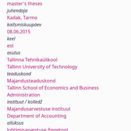
master's theses
juhendaja
Kadak, Tarmo
kaitsmiskuupäev
08.06.2015
keel
est
asutus
Tallinna Tehnikaülikool
Tallinn University of Technology
teaduskond
Majandusteaduskond
Tallinn School of Economics and Business
Administration
instituut / kolledž
Majandusarvestuse instituut
Department of Accounting
allüksus
Juhtimisarvestuse õppetool