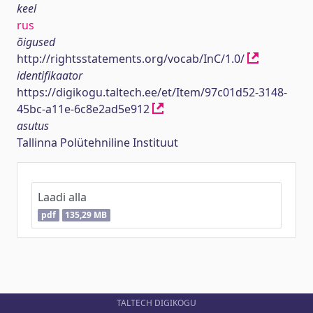
keel
rus
õigused
http://rightsstatements.org/vocab/InC/1.0/
identifikaator
https://digikogu.taltech.ee/et/Item/97c01d52-3148-
45bc-a11e-6c8e2ad5e912
asutus
Tallinna Polütehniline Instituut
Laadi alla
pdf
135,29 MB
TALTECH DIGIKOGU