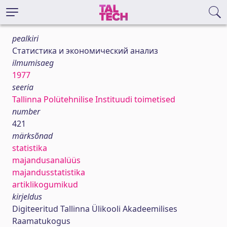
pealkiri
Статистика и экономический анализ
ilmumisaeg
1977
seeria
Tallinna Polütehnilise Instituudi toimetised
number
421
märksõnad
statistika
majandusanalüüs
majandusstatistika
artiklikogumikud
kirjeldus
Digiteeritud Tallinna Ülikooli Akadeemilises
Raamatukogus