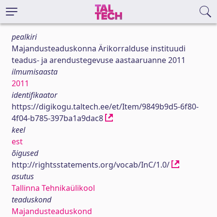
pealkiri
Majandusteaduskonna Ärikorralduse instituudi
teadus- ja arendustegevuse aastaaruanne 2011
ilmumisaasta
2011
identifikaator
https://digikogu.taltech.ee/et/Item/9849b9d5-6f80-
4f04-b785-397ba1a9dac8
keel
est
õigused
http://rightsstatements.org/vocab/InC/1.0/
asutus
Tallinna Tehnikaülikool
teaduskond
Majandusteaduskond