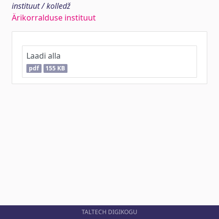
instituut / kolledž
Ärikorralduse instituut
Laadi alla
pdf
155 KB
TALTECH DIGIKOGU