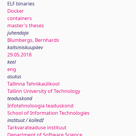
ELF binaries
Docker
containers
master's theses
juhendaja
Blumbergs, Bernhards
kaitsmiskuupäev
29.05.2018
keel
eng
asutus
Tallinna Tehnikaülikool
Tallinn University of Technology
teaduskond
Infotehnoloogia teaduskond
School of Information Technologies
instituut / kolledž
Tarkvarateaduse instituut
Department of Software Science