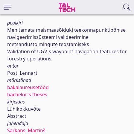
pealkiri
Mehitamata maismaasõiduki teekonnapunktipõhise
navigeerimissüsteemi valideerimine
metsandustoimingute teostamiseks
Validation of UGV-s waypoint navigation features for
forestry operations
autor
Post, Lennart
märksõnad
bakalaureusetööd
bachelor's theses
kirjeldus
Lühikokkuvõte
Abstract
juhendaja
Sarkans, Martinš