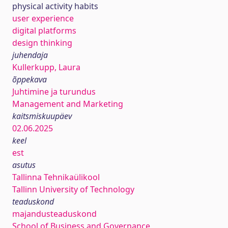
physical activity habits
user experience
digital platforms
design thinking
juhendaja
Kullerkupp, Laura
õppekava
Juhtimine ja turundus
Management and Marketing
kaitsmiskuupäev
02.06.2025
keel
est
asutus
Tallinna Tehnikaülikool
Tallinn University of Technology
teaduskond
majandusteaduskond
School of Business and Governance