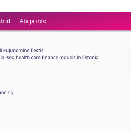
trid
Abi ja info
i kujunemine Eestis
alised health care finance models in Estonia
nancing