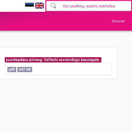
Intranet
Juurdepääsu piirang: TalTechi arvutivõrgu kasutajale.
pdf
547 KB