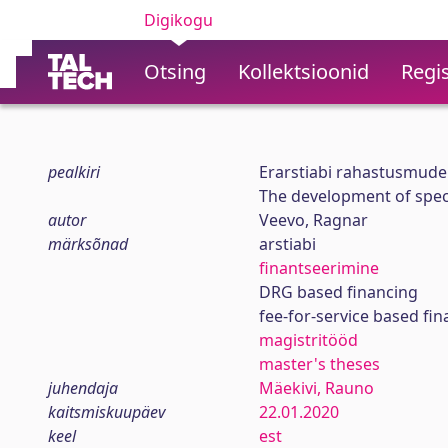
Digikogu
Otsing
Kollektsioonid
Regis
pealkiri
Erarstiabi rahastusmudel
The development of speci
autor
Veevo, Ragnar
märksõnad
arstiabi
finantseerimine
DRG based financing
fee-for-service based fi
magistritööd
master's theses
juhendaja
Mäekivi, Rauno
kaitsmiskuupäev
22.01.2020
keel
est