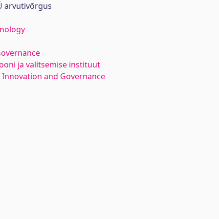
 arvutivõrgus
hnology
Governance
oni ja valitsemise instituut
f Innovation and Governance