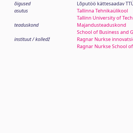
õigused
Lõputöö kättesaadav TTÜ
asutus
Tallinna Tehnikaülikool
Tallinn University of Tec
teaduskond
Majandusteaduskond
School of Business and 
instituut / kolledž
Ragnar Nurkse innovatsio
Ragnar Nurkse School o