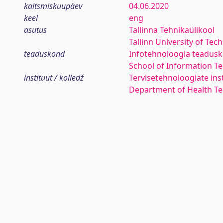
kaitsmiskuupäev
04.06.2020
keel
eng
asutus
Tallinna Tehnikaülikool
Tallinn University of Tec
teaduskond
Infotehnoloogia teadus
School of Information T
instituut / kolledž
Tervisetehnoloogiate ins
Department of Health Te