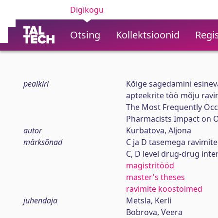
Digikogu
Otsing
Kollektsioonid
Regis
pealkiri
Kõige sagedamini esinev
apteekrite töö mõju ravi
The Most Frequently Occu
Pharmacists Impact on O
autor
Kurbatova, Aljona
märksõnad
C ja D tasemega ravimit
C, D level drug-drug inte
magistritööd
master's theses
ravimite koostoimed
juhendaja
Metsla, Kerli
Bobrova, Veera