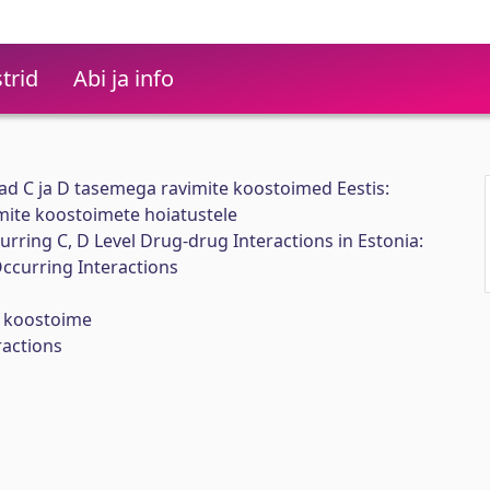
trid
Abi ja info
ad C ja D tasemega ravimite koostoimed Eestis:
mite koostoimete hoiatustele
rring C, D Level Drug-drug Interactions in Estonia:
ccurring Interactions
e koostoime
ractions