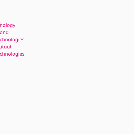
hnology
kond
echnologies
tituut
chnologies