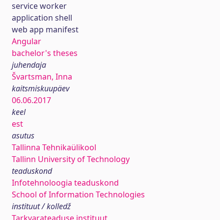
service worker
application shell
web app manifest
Angular
bachelor's theses
juhendaja
Švartsman, Inna
kaitsmiskuupäev
06.06.2017
keel
est
asutus
Tallinna Tehnikaülikool
Tallinn University of Technology
teaduskond
Infotehnoloogia teaduskond
School of Information Technologies
instituut / kolledž
Tarkvarateaduse instituut