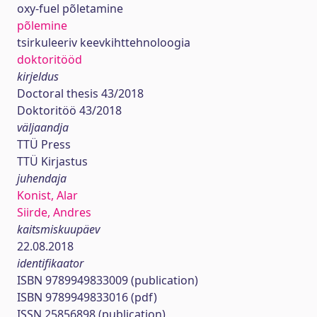
oxy-fuel põletamine
põlemine
tsirkuleeriv keevkihttehnoloogia
doktoritööd
kirjeldus
Doctoral thesis 43/2018
Doktoritöö 43/2018
väljaandja
TTÜ Press
TTÜ Kirjastus
juhendaja
Konist, Alar
Siirde, Andres
kaitsmiskuupäev
22.08.2018
identifikaator
ISBN 9789949833009 (publication)
ISBN 9789949833016 (pdf)
ISSN 25856898 (publication)