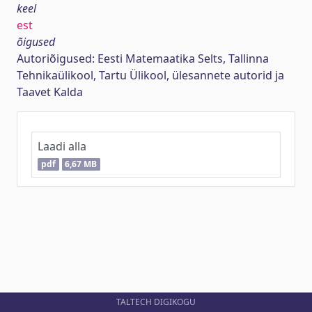
keel
est
õigused
Autoriõigused: Eesti Matemaatika Selts, Tallinna
Tehnikaülikool, Tartu Ülikool, ülesannete autorid ja
Taavet Kalda
Laadi alla
pdf
6,67 MB
TALTECH DIGIKOGU