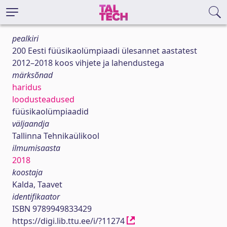
pealkiri
200 Eesti füüsikaolümpiaadi ülesannet aastatest
2012–2018 koos vihjete ja lahendustega
märksõnad
haridus
loodusteadused
füüsikaolümpiaadid
väljaandja
Tallinna Tehnikaülikool
ilmumisaasta
2018
koostaja
Kalda, Taavet
identifikaator
ISBN 9789949833429
https://digi.lib.ttu.ee/i/?11274