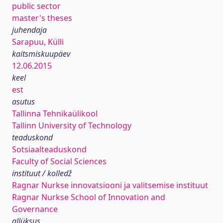
public sector
master's theses
juhendaja
Sarapuu, Külli
kaitsmiskuupäev
12.06.2015
keel
est
asutus
Tallinna Tehnikaülikool
Tallinn University of Technology
teaduskond
Sotsiaalteaduskond
Faculty of Social Sciences
instituut / kolledž
Ragnar Nurkse innovatsiooni ja valitsemise instituut
Ragnar Nurkse School of Innovation and
Governance
allüksus