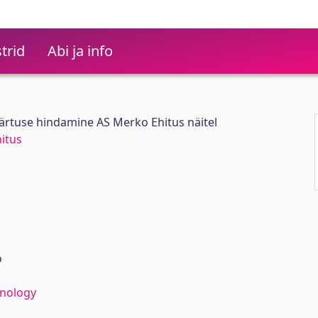
trid
Abi ja info
äärtuse hindamine AS Merko Ehitus näitel
itus
ö
hnology