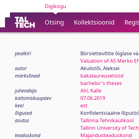
Digikogu
Otsing
Kollektsioonid
Regis
pealkiri
Börsiettevõtte õiglase v
Valuation of AS Merko Eh
autor
Akulistõi, Aleksei
märksõnad
bakalaureusetööd
bachelor's theses
juhendaja
Ahi, Kalle
kaitsmiskuupäev
07.06.2019
keel
est
õigused
Konfidentsiaalne lõputö
asutus
Tallinna Tehnikaülikool
Tallinn University of Tec
teaduskond
Majandusteaduskond