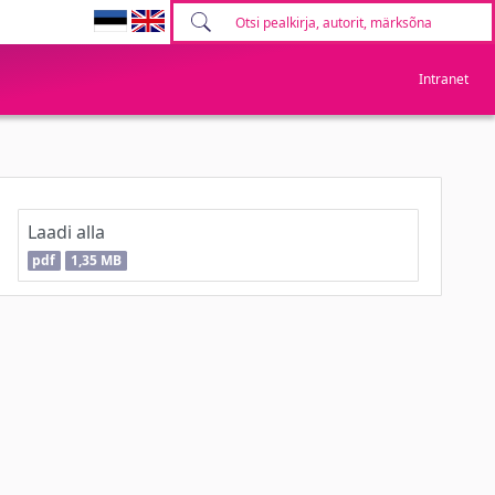
Intranet
Laadi alla
pdf
1,35 MB