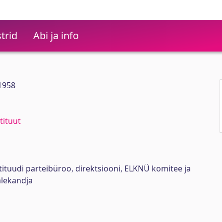
trid
Abi ja info
 1958
tituut
stituudi parteibüroo, direktsiooni, ELKNÜ komitee ja
lekandja