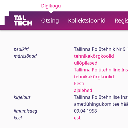
Digikogu
Otsing
Kollektsioonid
Regis
pealkiri
Tallinna Polütehnik Nr 9
märksõnad
tehnikakõrgkoolid
üliõpilased
Tallinna Polütehniline Ins
tehnikakõrgkoolid
Eesti
ajalehed
kirjeldus
Tallinna Polütehnilise In
ametiühingukomitee hää
ilmumisaeg
09.04.1958
keel
est