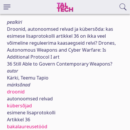
pealkiri
Droonid, autonoomsed relvad ja kübersõda: kas
esimese lisaprotokolli artikkel 36 on ikka veel
võimeline reguleerima kaasaegseid relvi? Drones,
Autonomous Weapons and Cyber Warfare: Is
Additional Protocol I art
36 Still Able to Govern Contemporary Weapons?
autor
Kärki, Teemu Tapio
märksõnad
droonid
autonoomsed relvad
kübersõjad
esimene lisaprotokolli
Artikkel 36
bakalaureusetööd