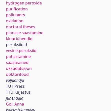
hydrogen peroxide
purification
pollutants
oxidation
doctoral theses
pinnase saastamine
klooriühendid
peroksiidid
vesinikperoksiid
puhastamine
saasteained
oksüdatsioon
doktoritööd
väljaandja
TUT Press
TTÜ Kirjastus
juhendaja
Goi, Anna
kaitsmiskuupäev