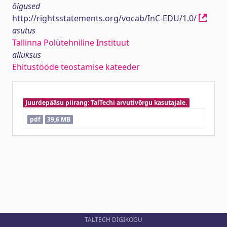
õigused
http://rightsstatements.org/vocab/InC-EDU/1.0/
asutus
Tallinna Polütehniline Instituut
allüksus
Ehitustööde teostamise kateeder
Juurdepääsu piirang: TalTechi arvutivõrgu kasutajale.
pdf
39,6 MB
TALTECH DIGIKOGU