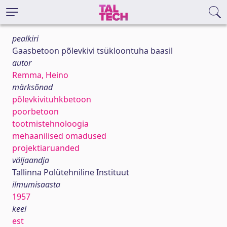
pealkiri
Gaasbetoon põlevkivi tsükloontuha baasil
autor
Remma, Heino
märksõnad
põlevkivituhkbetoon
poorbetoon
tootmistehnoloogia
mehaanilised omadused
projektiaruanded
väljaandja
Tallinna Polütehniline Instituut
ilmumisaasta
1957
keel
est