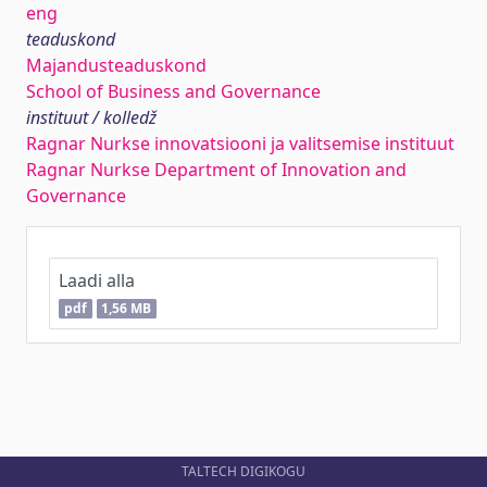
eng
teaduskond
Majandusteaduskond
School of Business and Governance
instituut / kolledž
Ragnar Nurkse innovatsiooni ja valitsemise instituut
Ragnar Nurkse Department of Innovation and
Governance
Laadi alla
pdf
1,56 MB
TALTECH DIGIKOGU