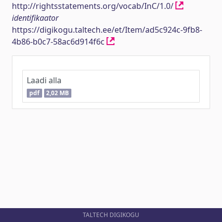
http://rightsstatements.org/vocab/InC/1.0/
identifikaator
https://digikogu.taltech.ee/et/Item/ad5c924c-9fb8-
4b86-b0c7-58ac6d914f6c
Laadi alla
pdf
2,02 MB
TALTECH DIGIKOGU